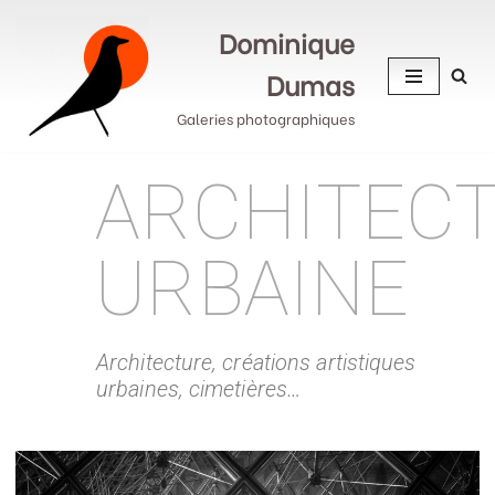
Dominique
Aller
Dumas
au
contenu
Galeries photographiques
ARCHITEC
URBAINE
Architecture, créations artistiques
urbaines, cimetières…